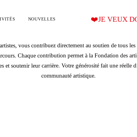
ent aider les art
❤️JE VEUX 
IVITÉS
NOUVELLES
tistes, vous contribuez directement au soutien de tous les 
O 2026
LE CA ET L’ÉQUIPE
CABARET DES ARTISTES 2026
REGROUPEMENTS AFFILIÉ
DÉFI 
rcours. Chaque contribution permet à la Fondation des arti
tes et soutenir leur carrière. Votre générosité fait une réelle
communauté artistique.