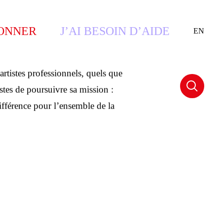
istes
DONNER
J’AI BESOIN D’AIDE
EN
artistes professionnels, quels que
S
IMPRO 2025
POLITIQUE DE CONFIDENTIALITÉ
stes de poursuivre sa mission :
 différence pour l’ensemble de la