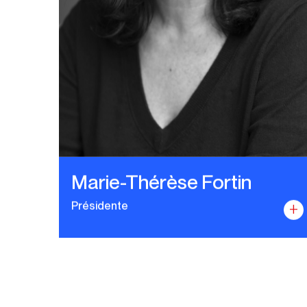
Marie-Thérèse Fortin
Présidente
+