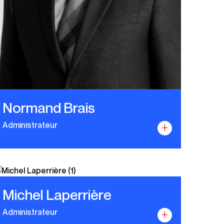
Normand Brais
Administrateur
+
Michel Laperrière
Administrateur
+