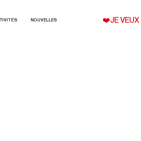
❤️JE VEUX
TIVITÉS
NOUVELLES
O 2026
LE CA ET L’ÉQUIPE
CABARET DES ARTISTES 2026
REGROUPEMENTS AFFILIÉ
DÉFI 