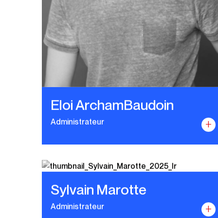
Eloi ArchamBaudoin
Administrateur
+
Sylvain Marotte
Administrateur
+